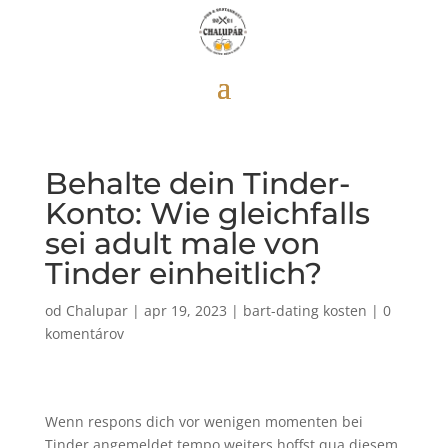
Behalte dein Tinder-
Konto: Wie gleichfalls
sei adult male von
Tinder einheitlich?
od
Chalupar
|
apr 19, 2023
|
bart-dating kosten
|
0
komentárov
Wenn respons dich vor wenigen momenten bei
Tinder angemeldet tempo weiters hoffst qua diesem