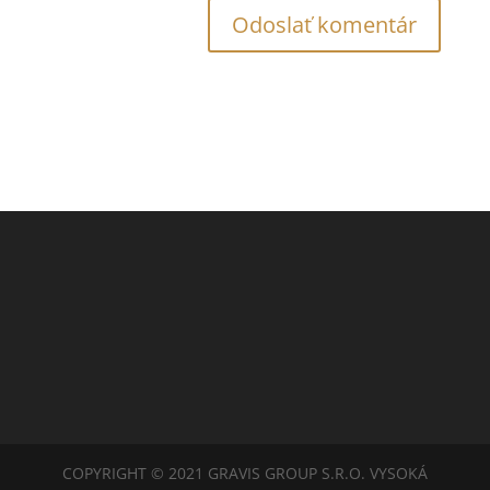
COPYRIGHT © 2021 GRAVIS GROUP S.R.O. VYSOKÁ