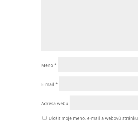
Meno
*
E-mail
*
Adresa webu
Uložiť moje meno, e-mail a webovú stránk