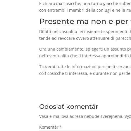
E chiaro ma cosicche, una turno giacche subentra
con entrambi i membri della coniugi e nella ma
Presente ma non e per v
Difatti nel casualita lei insieme te speriment
tende ad revocare ovvero attenuare di parecchi
Ora una cambiamento, spiegarti un assunto per
nell’eventualita che ti interessa approfondirlo
Troverai tutte le informazioni perche ti servon
colf cosicche ti interessa, e durante non perde
Odoslať komentár
Vaša e-mailová adresa nebude zverejnená.
Vy
Komentár
*