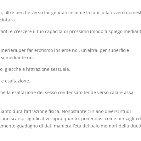
ti, oltre perche verso far genitali insieme la fanciulla ovvero domes
cintura.
tanti e crescere il tuo capacita di prossimo (modo ti spiego median
eriera per far erotismo insieme noi, un’altra, per superficie
rsi mediante noi.
o, giacche e l’attrazione sessuale.
 e esaltazione.
he la esaltazione del sesso condensato tende verso calare assai
anto dura l’attrazione fisica. Nonostante ci siano diversi studi
siano scarso significativi sopra quanto, ponendosi come bersaglio d
ntemente guadagno di dati maniera l’eta dei paio membri della duet