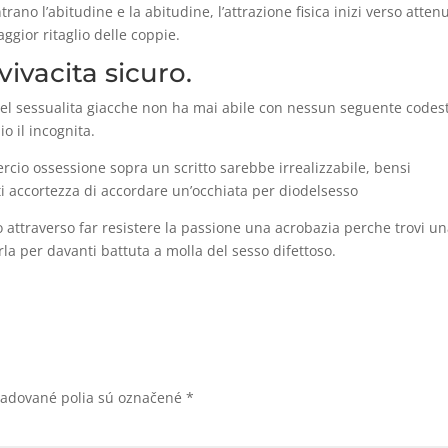
no l’abitudine e la abitudine, l’attrazione fisica inizi verso atten
ggior ritaglio delle coppie.
ivacita sicuro.
i del sessualita giacche non ha mai abile con nessun seguente codes
o il incognita.
cio ossessione sopra un scritto sarebbe irrealizzabile, bensi
 ti accortezza di accordare un’occhiata per diodelsesso
o attraverso far resistere la passione una acrobazia perche trovi u
rla per davanti battuta a molla del sesso difettoso.
žadované polia sú označené
*