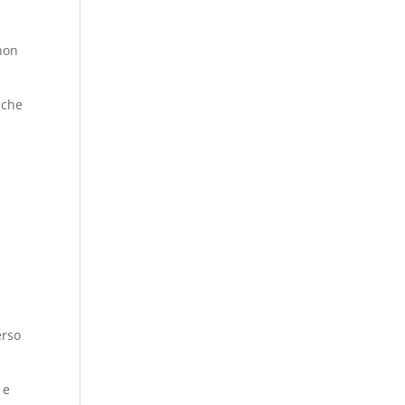
 non
 che
erso
 e