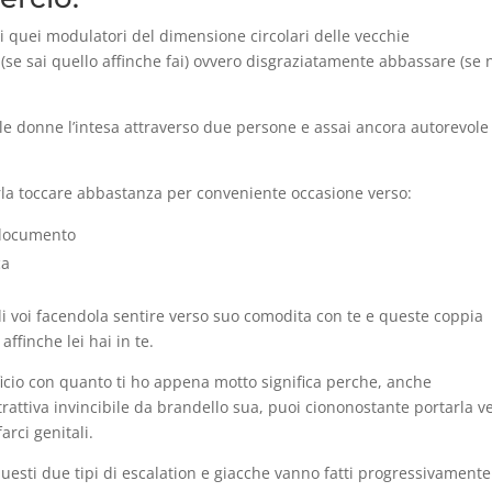
i quei modulatori del dimensione circolari delle vecchie
e (se sai quello affinche fai) ovvero disgraziatamente abbassare (se
 le donne l’intesa attraverso due persone e assai ancora autorevole
arla toccare abbastanza per conveniente occasione verso:
 documento
ca
di voi facendola sentire verso suo comodita con te e queste coppia
ffinche lei hai in te.
ficio con quanto ti ho appena motto significa perche, anche
ttrattiva invincibile da brandello sua, puoi ciononostante portarla v
arci genitali.
uesti due tipi di escalation e giacche vanno fatti progressivamente