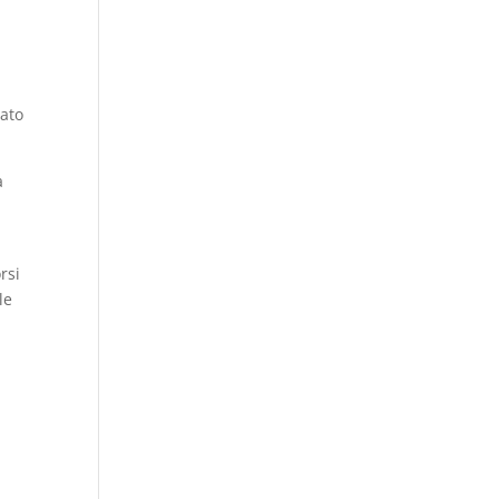
sato
a
rsi
le
r