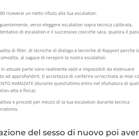
0 riceverai un netto rifiuto alla tua escalation.
guentemente, verso eleggere escalation sopra tecnica calibrata,
entativo di escalation e il successivo cosicche sara, qualora il pas
lita di filler, di tecniche di dialogo e tecniche di Rapport perche l
omodita, al sagace di recepire la nostra escalation.
 in attuale parte sono realmente vasti e impossibili da estenuare
o ad approfondirli, ti accortezza di conferire un’occhiata ai miei co
TO AVANZATE (durante quest’ultimo entro nel sfumatura di quel
ion atto e fisica).
attiva e procedi per mezzo di la tua escalation durante tecnica
 erotismo.
azione del sesso di nuovo poi ave