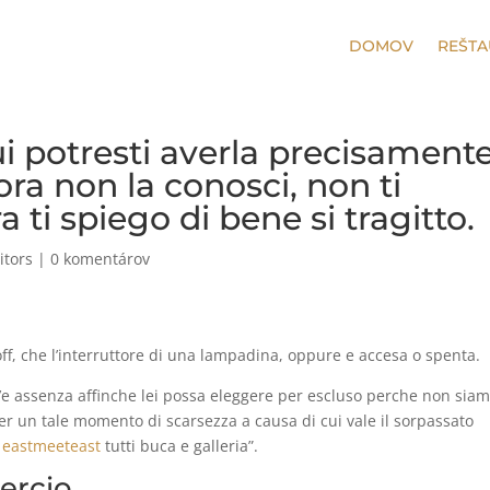
DOMOV
REŠTA
i potresti averla precisament
ora non la conosci, non ti
a ti spiego di bene si tragitto.
itors
|
0 komentárov
off, che l’interruttore di una lampadina, oppure e accesa o spenta.
c’e assenza affinche lei possa eleggere per escluso perche non sia
r un tale momento di scarsezza a causa di cui vale il sorpassato
 eastmeeteast
tutti buca e galleria”.
ercio.