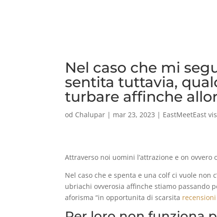
Nel caso che mi segu
sentita tuttavia, qual
turbare affinche allor
od
Chalupar
|
mar 23, 2023
|
EastMeetEast vis
Attraverso noi uomini l’attrazione e on ovvero 
Nel caso che e spenta e una colf ci vuole non 
ubriachi ovverosia affinche stiamo passando pe
aforisma “in opportunita di scarsita
recensioni
Per loro non funziona p