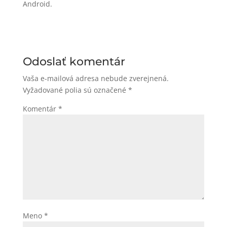
Android.
Odoslať komentár
Vaša e-mailová adresa nebude zverejnená.
Vyžadované polia sú označené
*
Komentár
*
Meno
*