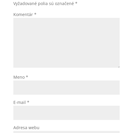
Vyžadované polia sú označené
*
Komentár
*
Meno
*
E-mail
*
Adresa webu