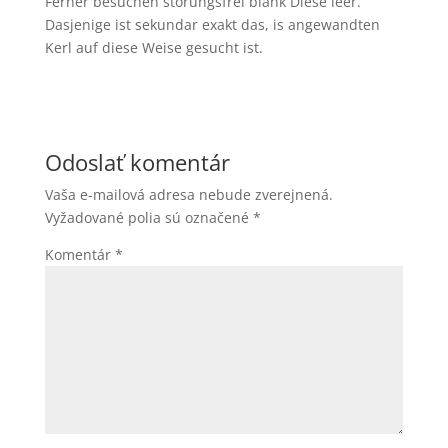
Ferner besuchen storungsfrei blank Diese leer.
Dasjenige ist sekundar exakt das, is angewandten
Kerl auf diese Weise gesucht ist.
Odoslať komentár
Vaša e-mailová adresa nebude zverejnená.
Vyžadované polia sú označené
*
Komentár
*