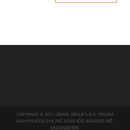
COPYRIGHT © 2021 GRAVIS GROUP S.R.O. VYSOKÁ
NAD KYSUCOU 214, PSČ 02355 IČO: 46245502 DIČ:
SK2023287695