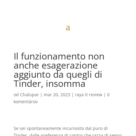
Il funzionamento non
anche esagerazione
aggiunto da quegli di
Tinder, insomma
od
Chalupar
|
mar 20, 2023
|
raya it review
|
0
komentárov
Se sei spontaneamente incuriosito dal puro di
Tinder, dalle preferenza di contro che razza di segno