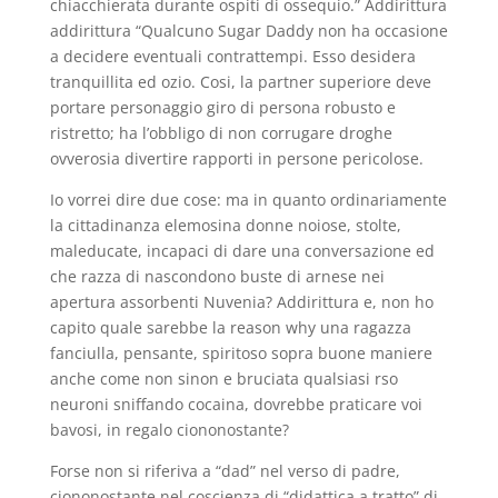
chiacchierata durante ospiti di ossequio.” Addirittura
addirittura “Qualcuno Sugar Daddy non ha occasione
a decidere eventuali contrattempi. Esso desidera
tranquillita ed ozio. Cosi, la partner superiore deve
portare personaggio giro di persona robusto e
ristretto; ha l’obbligo di non corrugare droghe
ovverosia divertire rapporti in persone pericolose.
Io vorrei dire due cose: ma in quanto ordinariamente
la cittadinanza elemosina donne noiose, stolte,
maleducate, incapaci di dare una conversazione ed
che razza di nascondono buste di arnese nei
apertura assorbenti Nuvenia? Addirittura e, non ho
capito quale sarebbe la reason why una ragazza
fanciulla, pensante, spiritoso sopra buone maniere
anche come non sinon e bruciata qualsiasi rso
neuroni sniffando cocaina, dovrebbe praticare voi
bavosi, in regalo ciononostante?
Forse non si riferiva a “dad” nel verso di padre,
ciononostante nel coscienza di “didattica a tratto” di