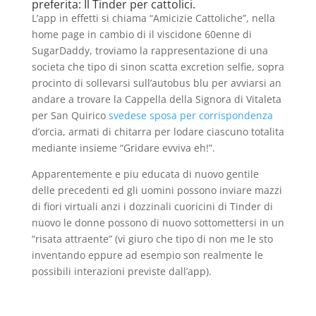
preferita: Il Tinder per cattolici.
L’app in effetti si chiama “Amicizie Cattoliche”, nella
home page in cambio di il viscidone 60enne di
SugarDaddy, troviamo la rappresentazione di una
societa che tipo di sinon scatta excretion selfie, sopra
procinto di sollevarsi sull’autobus blu per avviarsi an
andare a trovare la Cappella della Signora di Vitaleta
per San Quirico
svedese sposa per corrispondenza
d’orcia, armati di chitarra per lodare ciascuno totalita
mediante insieme “Gridare evviva eh!”.
Apparentemente e piu educata di nuovo gentile
delle precedenti ed gli uomini possono inviare mazzi
di fiori virtuali anzi i dozzinali cuoricini di Tinder di
nuovo le donne possono di nuovo sottomettersi in un
“risata attraente” (vi giuro che tipo di non me le sto
inventando eppure ad esempio son realmente le
possibili interazioni previste dall’app).