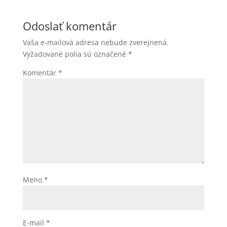
Odoslať komentár
Vaša e-mailová adresa nebude zverejnená.
Vyžadované polia sú označené
*
Komentár
*
Meno
*
E-mail
*