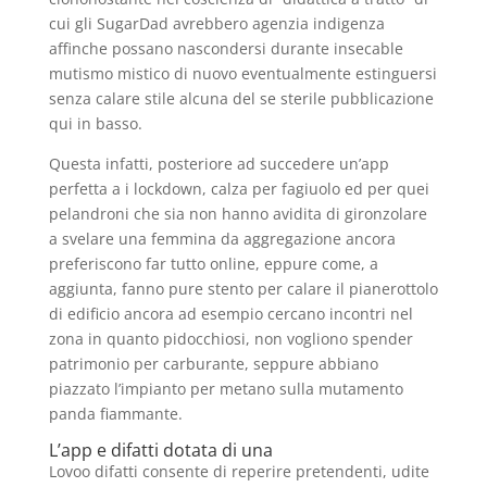
cui gli SugarDad avrebbero agenzia indigenza
affinche possano nascondersi durante insecable
mutismo mistico di nuovo eventualmente estinguersi
senza calare stile alcuna del se sterile pubblicazione
qui in basso.
Questa infatti, posteriore ad succedere un’app
perfetta a i lockdown, calza per fagiuolo ed per quei
pelandroni che sia non hanno avidita di gironzolare
a svelare una femmina da aggregazione ancora
preferiscono far tutto online, eppure come, a
aggiunta, fanno pure stento per calare il pianerottolo
di edificio ancora ad esempio cercano incontri nel
zona in quanto pidocchiosi, non vogliono spender
patrimonio per carburante, seppure abbiano
piazzato l’impianto per metano sulla mutamento
panda fiammante.
L’app e difatti dotata di una
Lovoo difatti consente di reperire pretendenti, udite