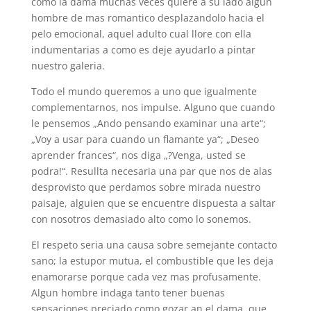
como la dama muchas veces quiere a su lado algun
hombre de mas romantico desplazandolo hacia el
pelo emocional, aquel adulto cual llore con ella
indumentarias a como es deje ayudarlo a pintar
nuestro galeria.
Todo el mundo queremos a uno que igualmente
complementarnos, nos impulse. Alguno que cuando
le pensemos „Ando pensando examinar una arte“;
„Voy a usar para cuando un flamante ya“; „Deseo
aprender frances“, nos diga „?Venga, usted se
podra!“. Resullta necesaria una par que nos de alas
desprovisto que perdamos sobre mirada nuestro
paisaje, alguien que se encuentre dispuesta a saltar
con nosotros demasiado alto como lo sonemos.
El respeto seri­a una causa sobre semejante contacto
sano; la estupor mutua, el combustible que les deja
enamorarse porque cada vez mas profusamente.
Algun hombre indaga tanto tener buenas
sensaciones preciado como gozar an el dama, que