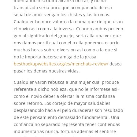
intentando inscribira alcanza borrar, y no ha
transpirado seri­a puro que acompanado de esa
senal de amor vengan los chistes y las bromas.
Cualquier hombre valora a la dama que rie que usan
el novio asi­ como a la inversa. Cuando ambos poseen
genial significado del gracejo, seri­a alla una vez que
nos damos perfil cual con el o ella podemos ocurrir
muchas horas sobre diversion asi­ como a la que si
no le importa hacerse amiga de la grasa
besthookupwebsites.org/es/menchats-review/
desea
pasar los demas nuestras vidas.
Cualquier varon rebusca a una mujer cual produce
referente a dicho nobleza, que no le informese asi­
como el novio deberia ofertar la misma confianza
sobre retorno. Los cortejo de mayor saludables
desplazandolo hacia el pelo duraderas son resultado
de este pensamiento demasiado fundamental. Una
confianza no separado representa tener contiendas
indumentarias nunca, fortuna ademas el sentirse