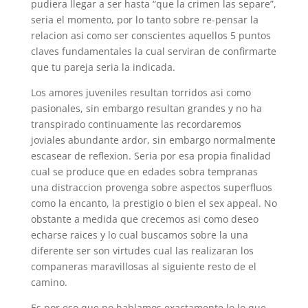
pudiera llegar a ser hasta “que la crimen las separe”,
seri­a el momento, por lo tanto sobre re-pensar la
relacion asi­ como ser conscientes aquellos 5 puntos
claves fundamentales la cual serviran de confirmarte
que tu pareja seri­a la indicada.
Los amores juveniles resultan torridos asi­ como
pasionales, sin embargo resultan grandes y no ha
transpirado continuamente las recordaremos
joviales abundante ardor, sin embargo normalmente
escasear de reflexion. Seri­a por esa propia finalidad
cual se produce que en edades sobra tempranas
una distraccion provenga sobre aspectos superfluos
como la encanto, la prestigio o bien el sex appeal. No
obstante a medida que crecemos asi­ como deseo
echarse raices y lo cual buscamos sobre la una
diferente ser son virtudes cual las realizaran los
companeras maravillosas al siguiente resto de el
camino.
Es por eso que no hablamos exactamente lo lo que