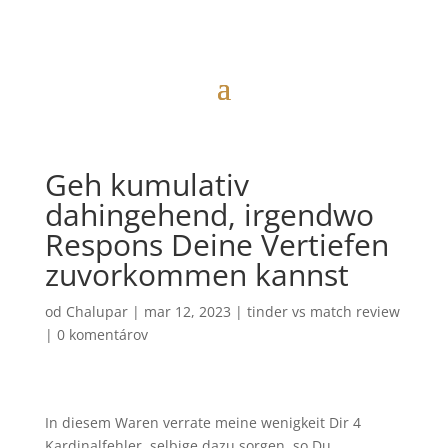
Geh kumulativ
dahingehend, irgendwo
Respons Deine Vertiefen
zuvorkommen kannst
od
Chalupar
|
mar 12, 2023
|
tinder vs match review
|
0 komentárov
In diesem Waren verrate meine wenigkeit Dir 4
Kardinalfehler, selbige dazu sorgen, so Du