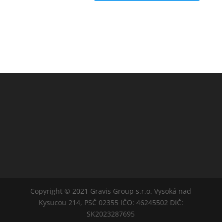
Copyright © 2021 Gravis Group s.r.o. Vysoká nad
Kysucou 214, PSČ 02355 IČO: 46245502 DIČ:
SK2023287695