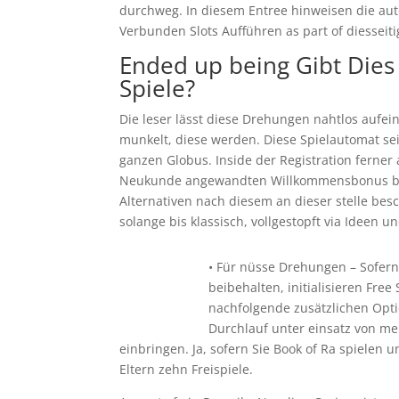
durchweg. In diesem Entree hinweisen die au
Verbunden Slots Aufführen as part of diesseit
Ended up being Gibt Dies 
Spiele?
Die leser lässt diese Drehungen nahtlos aufe
munkelt, diese werden. Diese Spielautomat sei
ganzen Globus. Inside der Registration ferner 
Neukunde angewandten Willkommensbonus bes
Alternativen nach diesem an dieser stelle bes
solange bis klassisch, vollgestopft via Ideen u
• Für nüsse Drehungen – Sofer
beibehalten, initialisieren Fre
nachfolgende zusätzlichen Opti
Durchlauf unter einsatz von me
einbringen. Ja, sofern Sie Book of Ra spiele
Eltern zehn Freispiele.