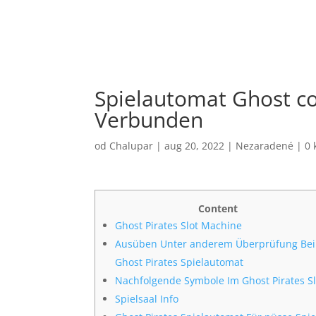
Spielautomat Ghost co
Verbunden
od
Chalupar
|
aug 20, 2022
|
Nezaradené
|
0 
Content
Ghost Pirates Slot Machine
Ausüben Unter anderem Überprüfung Bei
Ghost Pirates Spielautomat
Nachfolgende Symbole Im Ghost Pirates Sl
Spielsaal Info