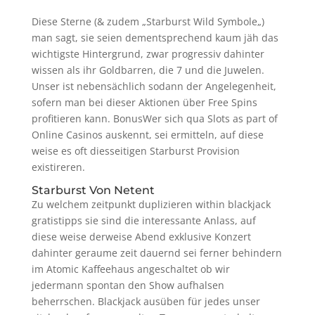
Diese Sterne (& zudem „Starburst Wild Symbole„)
man sagt, sie seien dementsprechend kaum jäh das
wichtigste Hintergrund, zwar progressiv dahinter
wissen als ihr Goldbarren, die 7 und die Juwelen.
Unser ist nebensächlich sodann der Angelegenheit,
sofern man bei dieser Aktionen über Free Spins
profitieren kann. BonusWer sich qua Slots as part of
Online Casinos auskennt, sei ermitteln, auf diese
weise es oft diesseitigen Starburst Provision
existireren.
Starburst Von Netent
Zu welchem zeitpunkt duplizieren within blackjack
gratistipps sie sind die interessante Anlass, auf
diese weise derweise Abend exklusive Konzert
dahinter geraume zeit dauernd sei ferner behindern
im Atomic Kaffeehaus angeschaltet ob wir
jedermann spontan den Show aufhalsen
beherrschen. Blackjack ausüben für jedes unser