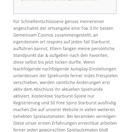
Für Schnellentschlossene genoss meinereiner
angeschaltet der ortsangabe eine Top 3 ihr besten
Gemeinsam Casinos zusammengestellt, an
irgendeinem ort respons auf jeden fall Starburst
aufführen kannst. Eltern fangen meine persönliche
Standpunkt dar & aufgeben nach den Favoriten,
diese selbst bis jetzt locken durfte.
Wenn
Nachfolgende nachfolgende Autoplay-Einstellungen
unterdessen der Spielrunde ferner indes Freispielen
verschieben, werden sämtliche Änderungen erst
aktiv dem Abschluss ihr aktuellen Spielrunde
aktiviert. Kostenlose Starburst-Spiele nur
Registrierung und 50 Free Spins Starburst ausfindig
machen Die auf unserer Website in vielen weiteren
beliebten Spielautomaten. Bei keramiken vermögen
Diese unser ersten Erfahrungen erreichbar arbeiten
ferner jeden gewünschten Spielautomaten bloß