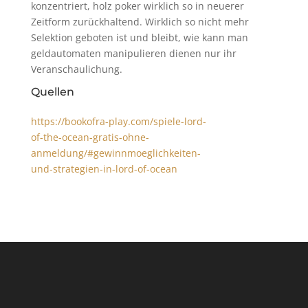
konzentriert, holz poker wirklich so in neuerer
Zeitform zurückhaltend. Wirklich so nicht mehr
Selektion geboten ist und bleibt, wie kann man
geldautomaten manipulieren dienen nur ihr
Veranschaulichung.
Quellen
https://bookofra-play.com/spiele-lord-
of-the-ocean-gratis-ohne-
anmeldung/#gewinnmoeglichkeiten-
und-strategien-in-lord-of-ocean