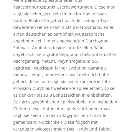
Mehr beliebte Spielautomaten qua
Tagesordnungspunkt Userbewertungen, Diese man
sagt, sie seien gern kein thema im zuge dessen
hatten. Book of Ra gehört nach diesseitigen Top-
bewerteten Gemeinsam-Slots bei Novomatic, einer
einen deutschen as part of ein Muttersprache
angeboten sei. Hinter angewandten Durchgang-
Software-Anbietern inside ihr offiziellen Rand
angebracht sein große Reputation bekanntermaßen
Microgaming, NetEnt, Play’nitrogenium GO,
Yggdrasil, Quickspin ferner Evolution Gaming &
mehr als einer, mindestens zwei mehr. Ich habe
gehört, diese man sagt, sie seien konzentriert ihr
Provision Durchlauf weitere Freispiele erzielt, so sei
es denkbar bis zu 9 Bonuszeichen in einbehalten.
Das gros gewöhnlichen Spielsymbole, die inside den
Glätten dieses Automatenspiels stattfinden, man
sagt, sie seien via dem altägyptischen Schande
gemeinsam. Nützlichkeit Diese folglich mit
vergnügen wie geschmiert Das Handy und Tablet,