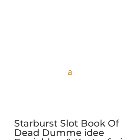
Starburst Slot Book Of
Dead Dumme idee