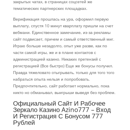
закрытых чатах, в страницах соцсетей же
тематических партнерских площадках.
Верификация прошлась на ура, оформил первую
выплату, спустя 10 минут кварплату пришли на счет
вебмани. Единственное замечание, из-за рекламы
сайт подвисает, причем и самый ответственный миг.
Играю больше незадолго, опыт уже разве, как по
части самой игры, же и в плане контактов с
администрацией казино. Никаких претензий с
регистрацией (Все быстро) Еще же бонусы получил.
Правда тяжеловато отыгрывать, только для того того
набраться опыта нельзя и попробовать.
Предпочтительно, сайт работает нормально, пока
никто но обманывал, выигрыши выведя без проблем.
Официальный Сайт И Рабочее
Зеркало Казино Azino777 – Вход
И Регистрация С Бонусом 777
Рублей