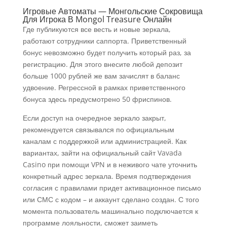
Игровые Автоматы — Монгольские Сокровища
Для Игрока В Mongol Treasure Онлайн
Где публикуются все весть и новые зеркала,
работают сотрудники саппорта. Приветственный
бонус невозможно будет получить который раз, за
регистрацию. Для этого внесите любой депозит
больше 1000 рублей же вам зачислят в баланс
удвоение. Регрессной в рамках приветственного
бонуса здесь предусмотрено 50 фриспинов.
Если доступ на очередное зеркало закрыт,
рекомендуется связывался по официальным
каналам с поддержкой или администрацией. Как
вариантах, зайти на официальный сайт Vavada
Casino при помощи VPN и в неживого чате уточнить
конкретный адрес зеркала. Время подтверждения
согласия с правилами придет активационное письмо
или СМС с кодом – и аккаунт сделано создан. С того
момента пользователь машинально подключается к
программе лояльности, сможет заиметь