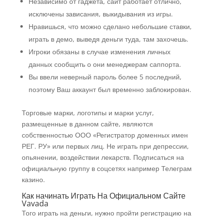
Независимо от гаджета, сайт работает отлично,
исключены зависания, выкидывания из игры.
Нравишься, что можно сделано небольшие ставки,
играть в демо, выведя деньги туда, там захочешь.
Игроки обязаны в случае изменения личных
данных сообщить о они менеджерам саппорта.
Вы ввели неверный пароль более 5 последний,
поэтому Ваш аккаунт был временно заблокирован.
Торговые марки, логотипы и марки услуг,
размещенные в данном сайте, являются
собственностью ООО «Регистратор доменных имен
РЕГ. РУ» или первых лиц. Не играть при депрессии,
опьянении, воздействии лекарств. Подписаться на
официальную группу в соцсетях например Телеграм
казино.
Как начинать Играть На Официальном Сайте
Vavada
Того играть на деньги, нужно пройти регистрацию на