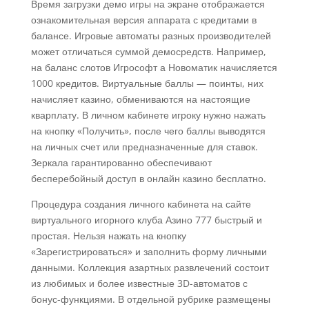
Время загрузки демо игры на экране отображается
ознакомительная версия аппарата с кредитами в
балансе. Игровые автоматы разных производителей
может отличаться суммой демосредств. Например,
на баланс слотов Игрософт а Новоматик начисляется
1000 кредитов. Виртуальные баллы — поинты, них
начисляет казино, обмениваются на настоящие
кварплату. В личном кабинете игроку нужно нажать
на кнопку «Получить», после чего баллы выводятся
на личных счет или предназначенные для ставок.
Зеркала гарантированно обеспечивают
бесперебойный доступ в онлайн казино бесплатно.
Процедура создания личного кабинета на сайте
виртуального игорного клуба Азино 777 быстрый и
простая. Нельзя нажать на кнопку
«Зарегистрироваться» и заполнить форму личными
данными. Коллекция азартных развлечений состоит
из любимых и более известные 3D-автоматов с
бонус-функциями. В отдельной рубрике размещены