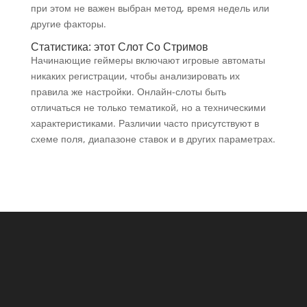
при этом не важен выбран метод, время недель или
другие факторы.
Статистика: этот Слот Со Стримов
Начинающие геймеры включают игровые автоматы
никаких регистрации, чтобы анализировать их
правила же настройки. Онлайн-слоты быть
отличаться не только тематикой, но а техническими
характеристиками. Различии часто присутствуют в
схеме поля, диапазоне ставок и в других параметрах.