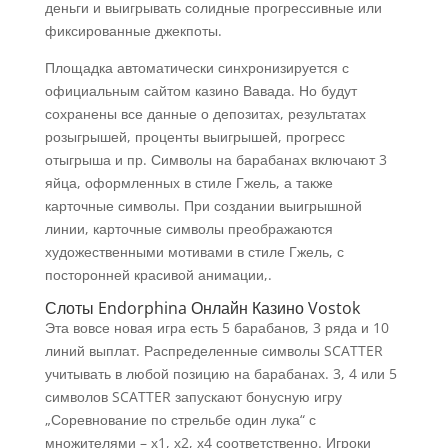
деньги и выигрывать солидные прогрессивные или
фиксированные джекпоты.
Площадка автоматически синхронизируется с
официальным сайтом казино Вавада. Но будут
сохранены все данные о депозитах, результатах
розыгрышей, проценты выигрышей, прогресс
отыгрыша и пр. Символы на барабанах включают 3
яйца, оформленных в стиле Гжель, а также
карточные символы. При создании выигрышной
линии, карточные символы преображаются
художественными мотивами в стиле Гжель, с
посторонней красивой анимации,.
Слоты Endorphina Онлайн Казино Vostok
Эта вовсе новая игра есть 5 барабанов, 3 ряда и 10
линий выплат. Распределенные символы SCATTER
учитывать в любой позицию на барабанах. 3, 4 или 5
символов SCATTER запускают бонусную игру
„Соревнование по стрельбе один лука“ с
множителями – х1, х2, х4 соответственно. Игроки