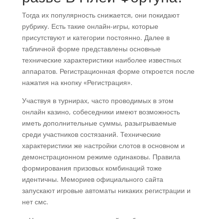
Тогда их популярность снижается, они покидают
рубрику. Есть такие онлайн-игры, которые
присутствуют и категории постоянно. Далее в
табличной форме представлены основные
технические характеристики наиболее известных
аппаратов. Регистрационная форме откроется после
нажатия на кнопку «Регистрация».
Участвуя в турнирах, часто проводимых в этом
онлайн казино, собеседники имеют возможность
иметь дополнительные суммы, разыгрываемые
среди участников состязаний. Технические
характеристики же настройки слотов в основном и
демонстрационном режиме одинаковы. Правила
формирования призовых комбинаций тоже
идентичны. Мемориев официального сайта
запускают игровые автоматы никаких регистрации и
нет смс.