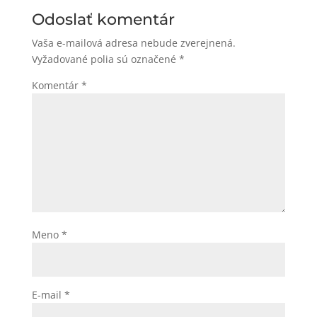
Odoslať komentár
Vaša e-mailová adresa nebude zverejnená.
Vyžadované polia sú označené
*
Komentár
*
Meno
*
E-mail
*