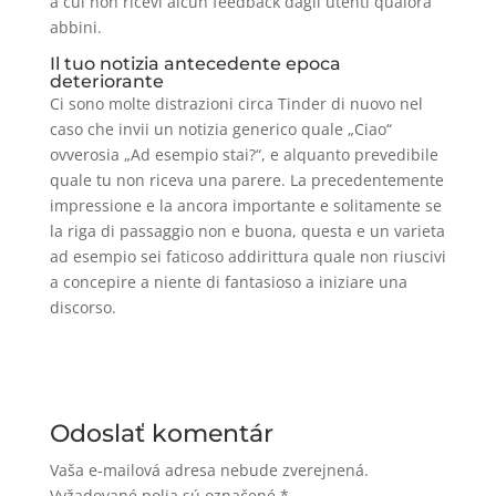
a cui non ricevi alcun feedback dagli utenti qualora
abbini.
Il tuo notizia antecedente epoca
deteriorante
Ci sono molte distrazioni circa Tinder di nuovo nel
caso che invii un notizia generico quale „Ciao“
ovverosia „Ad esempio stai?“, e alquanto prevedibile
quale tu non riceva una parere. La precedentemente
impressione e la ancora importante e solitamente se
la riga di passaggio non e buona, questa e un varieta
ad esempio sei faticoso addirittura quale non riuscivi
a concepire a niente di fantasioso a iniziare una
discorso.
Odoslať komentár
Vaša e-mailová adresa nebude zverejnená.
Vyžadované polia sú označené
*