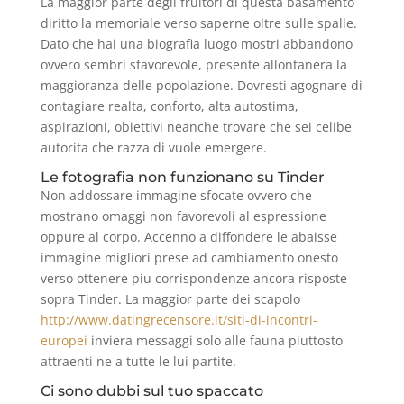
La maggior parte degli fruitori di questa basamento
diritto la memoriale verso saperne oltre sulle spalle.
Dato che hai una biografia luogo mostri abbandono
ovvero sembri sfavorevole, presente allontanera la
maggioranza delle popolazione. Dovresti agognare di
contagiare realta, conforto, alta autostima,
aspirazioni, obiettivi neanche trovare che sei celibe
autorita che razza di vuole emergere.
Le fotografia non funzionano su Tinder
Non addossare immagine sfocate ovvero che
mostrano omaggi non favorevoli al espressione
oppure al corpo. Accenno a diffondere le abaisse
immagine migliori prese ad cambiamento onesto
verso ottenere piu corrispondenze ancora risposte
sopra Tinder. La maggior parte dei scapolo
http://www.datingrecensore.it/siti-di-incontri-
europei
inviera messaggi solo alle fauna piuttosto
attraenti ne a tutte le lui partite.
Ci sono dubbi sul tuo spaccato